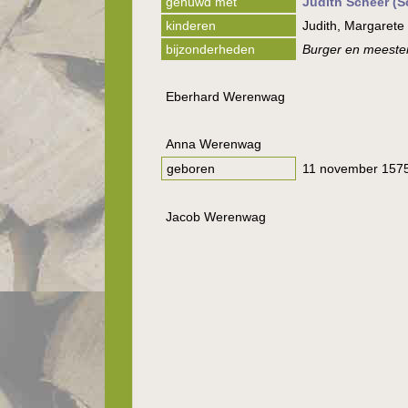
gehuwd met
Judith Scheer (S
kinderen
Judith, Margarete
bijzonderheden
Burger en meester
Eberhard Werenwag
Anna Werenwag
geboren
11 november 1575
Jacob Werenwag