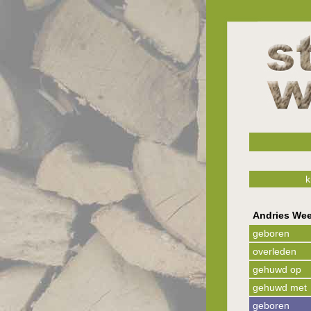
k
Andries We
geboren
overleden
gehuwd op
gehuwd met
geboren