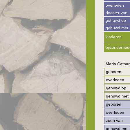
overleden
dochter van
gehuwd op
gehuwd met
kinderen
bijzonderhed
Maria Catha
geboren
overleden
gehuwd op
gehuwd met
geboren
overleden
zoon van
gehuwd met