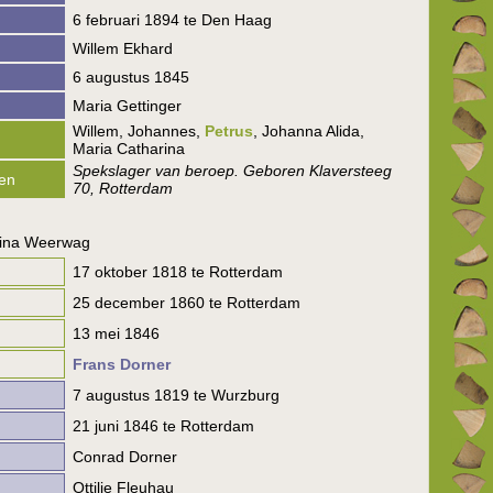
6 februari 1894 te Den Haag
Willem Ekhard
6 augustus 1845
Maria Gettinger
Willem, Johannes,
Petrus
, Johanna Alida,
Maria Catharina
Spekslager van beroep. Geboren Klaversteeg
en
70, Rotterdam
rina Weerwag
17 oktober 1818 te Rotterdam
25 december 1860 te Rotterdam
13 mei 1846
Frans Dorner
7 augustus 1819 te Wurzburg
21 juni 1846 te Rotterdam
Conrad Dorner
Ottilie Fleuhau